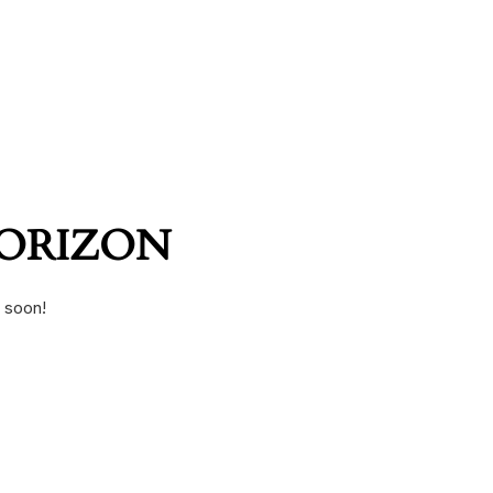
HORIZON
g soon!