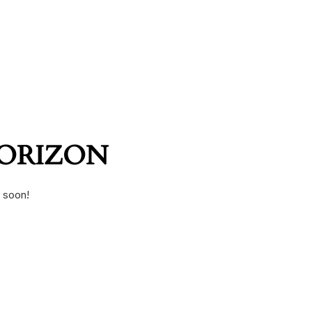
HORIZON
g soon!